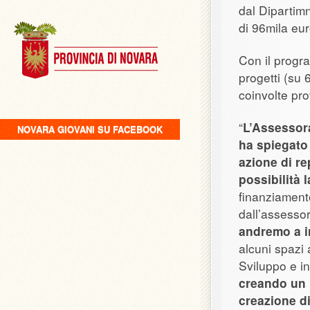
dal Dipartim
di 96mila eu
Con il progr
progetti (su 
coinvolte pro
“
L’Assessora
NOVARA GIOVANI SU FACEBOOK
ha spiegato
azione di re
possibilità 
finanziamento
dall’assesso
andremo a in
alcuni spazi 
Sviluppo e i
creando un n
creazione d