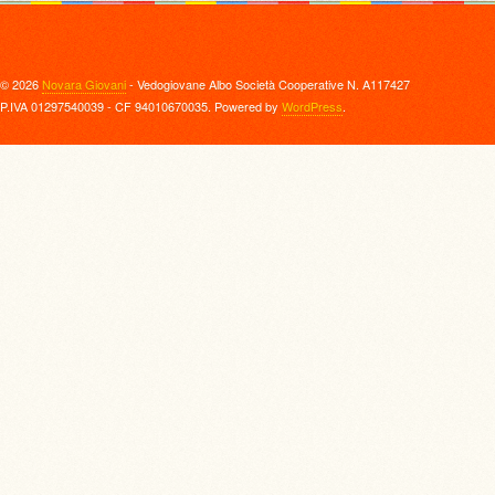
© 2026
Novara Giovani
- Vedogiovane Albo Società Cooperative N. A117427
P.IVA 01297540039 - CF 94010670035. Powered by
WordPress
.