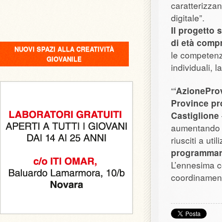
caratterizzan
digitale”.
Il progetto 
di età compr
NUOVI SPAZI ALLA CREATIVITÀ
le competenz
GIOVANILE
individuali, l
“
‘AzioneProv
Province pr
Castiglione
aumentando l
riusciti a uti
programmare 
L’ennesima co
coordinamento